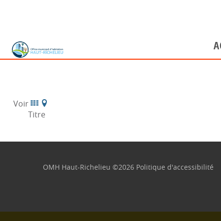
A
Locataire
Voir
Titre
Bail et r
Politique
En cas de 
OMH Haut-Richelieu
©
2026
Politique d'accessibilité