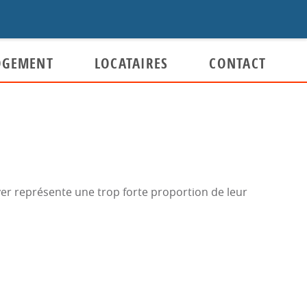
OGEMENT
LOCATAIRES
CONTACT
Plaintes et suggestions
Plaintes
ment à
Gestion administrative des plaintes
yer représente une trop forte proportion de leur
Suggestions
e de