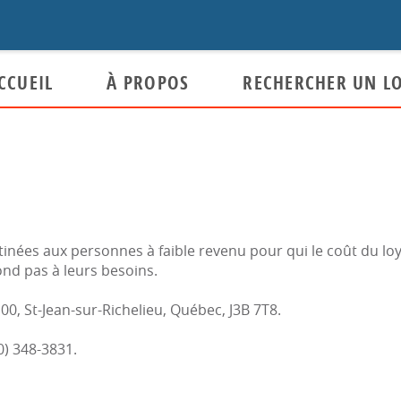
CCUEIL
À PROPOS
RECHERCHER UN L
Organisation
Pour qui ?
Dernières nouvelles
Mission et Valeurs
Admissibilité
èglements
Comités
Faire une demande de loge
Toutes les nouvelles
loyer modique
 de réparation des logements
inées aux personnes à faible revenu pour qui le coût du lo
Notre équipe
nd pas à leurs besoins.
Attribution de logement
conflit / Plaintes
L'organisme
00, St-Jean-sur-Richelieu, Québec, J3B 7T8.
Service d'aide à la recherch
logement (SARL)
) 348-3831.