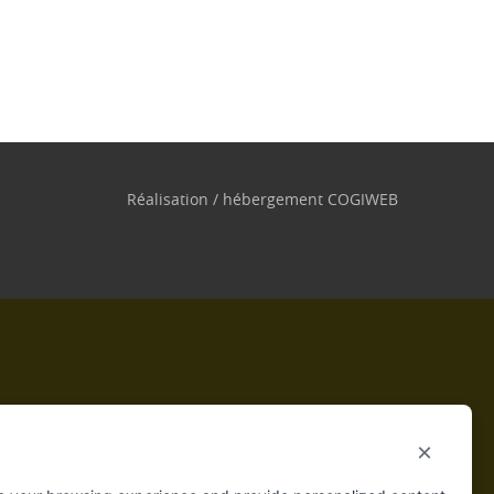
Réalisation / hébergement
COGIWEB
×