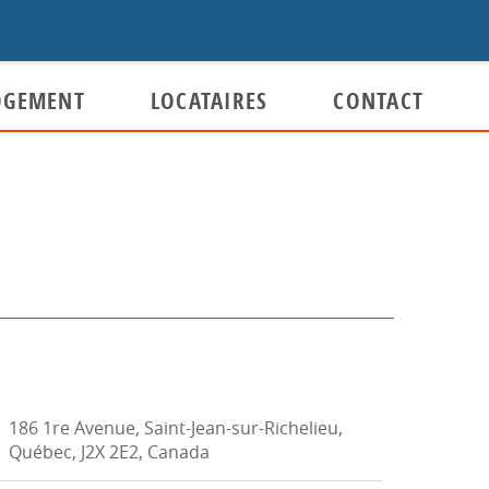
OGEMENT
LOCATAIRES
CONTACT
Plaintes et suggestions
Plaintes
ment à
Gestion administrative des plaintes
Suggestions
e de
186 1re Avenue, Saint-Jean-sur-Richelieu,
Québec, J2X 2E2, Canada