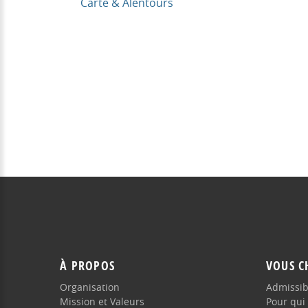
Carte & Alentours
À PROPOS
VOUS C
Organisation
Admissibi
Mission et Valeurs
Pour qui 