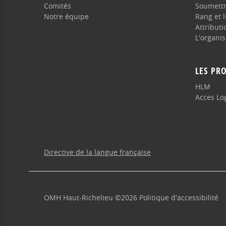
Comités
Soumett
Notre équipe
Rang et l
Attribut
L'organi
LES P
HLM
Acces Lo
Directive de la langue française
OMH Haut-Richelieu
©
2026
Politique d'accessibilité