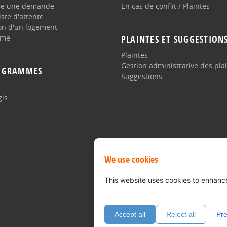
re une demande
En cas de conflit / Plaintes
iste d'attente
ion d'un logement
sme
PLAINTES ET SUGGESTION
Plaintes
Gestion administrative des pla
ROGRAMMES
Suggestions
gis
We use cookies
This website uses cookies to enhanc
Accept all
Reject all
Pre