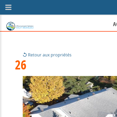
A
Locataire
Retour aux propriétés
26
Bail et r
Politique
En cas de 