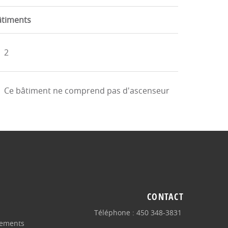
âtiments
2
Ce bâtiment ne comprend pas d'ascenseur
CONTACT
Téléphone : 450 348-3831
gements