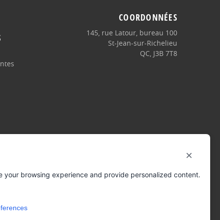
COORDONNÉES
145, rue Latour, bureau 100
S
St-Jean-sur-Richelieu
QC, J3B 7T8
intes
×
e your browsing experience and provide personalized content.
Réalisation / hébergement
COGIWEB
ferences