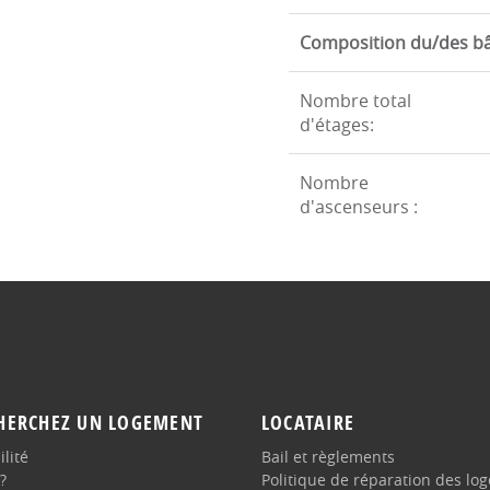
Composition du/des b
Nombre total
d'étages:
Nombre
d'ascenseurs :
HERCHEZ UN LOGEMENT
LOCATAIRE
lité
Bail et règlements
?
Politique de réparation des lo