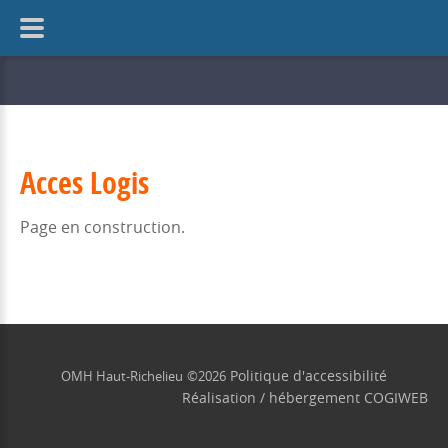
Acces Logis
Page en construction.
Politique d'accessibilité
OMH Haut-Richelieu
©
2026
Réalisation / hébergement
COGIWEB